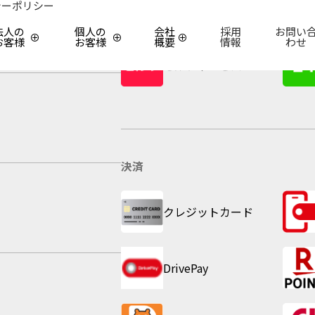
シーポリシー
営業形態
法人の
個人の
会社
採用
お問い
お客様
お客様
概要
情報
わせ
セルフサービス
決済
クレジットカード
DrivePay