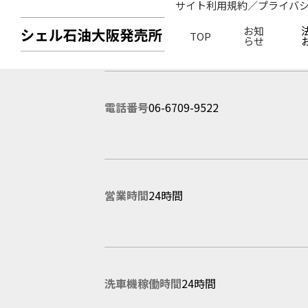
サイト利用規約／プライバ
所在地
大阪市平野区喜連西6-2-60
お知
TOP
らせ
電話番号
06-6709-9522
営業時間
24時間
洗車機稼働時間
24時間